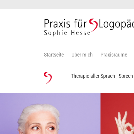
Zum
Inhalt
springen
Startseite
Über mich
Praxisräume
Therapie aller Sprach-, Sprec