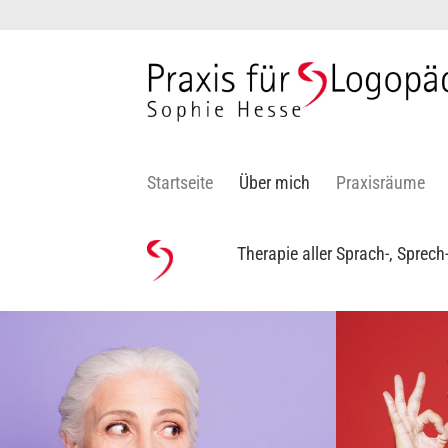
Zum
Inhalt
springen
Startseite
Über mich
Praxisräume
Therapie aller Sprach-, Sprec