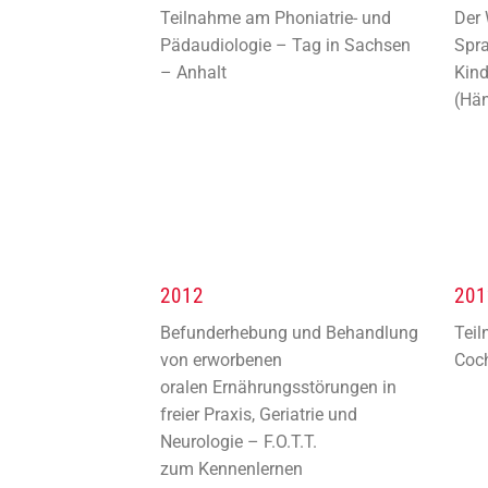
Teilnahme am Phoniatrie- und
Der 
Pädaudiologie – Tag in Sachsen
Spra
– Anhalt
Kind
(Hän
2012
201
Befunderhebung und Behandlung
Teil
von erworbenen
Coch
oralen Ernährungsstörungen in
freier Praxis, Geriatrie und
Neurologie – F.O.T.T.
zum Kennenlernen