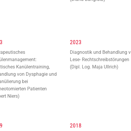
3
2023
rapeutisches
Diagnostik und Behandlung 
ülenmanagement:
Lese- Rechtschreibstörungen
tisches Kanülentraining,
(Dipl. Log. Maja Ullrich)
andlung von
Dysphagie und
nülierung bei
heotomierten Patienten
ert Niers)
9
2018