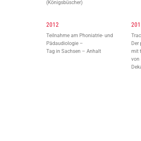
(Königsbüscher)
2012
201
Teilnahme am Phoniatrie- und
Tra
Pädaudiologie –
Der 
Tag in Sachsen – Anhalt
mit 
von 
Deka